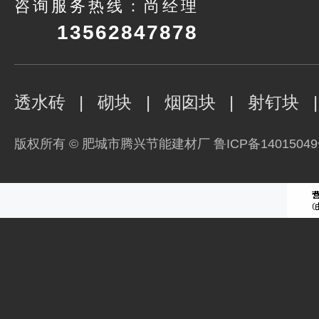
咨询服务热线：尚经
理
1356284787
8
透水砖
|
砌块
|
烟囱块
|
射钉块
|
版权所有 © 肥城市腾兴节能建材厂
鲁ICP备14015049